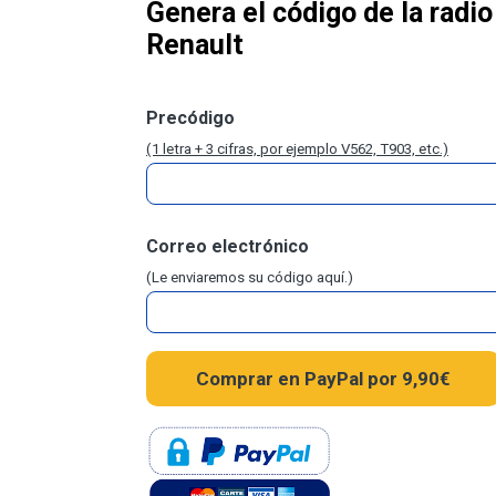
Genera el código de la radio
Renault
Precódigo
(1 letra + 3 cifras, por ejemplo V562, T903, etc.)
Correo electrónico
(Le enviaremos su código aquí.)