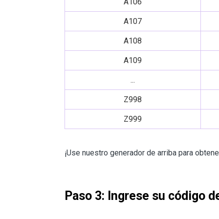
A106
A107
A108
A109
...
Z998
Z999
¡Use nuestro generador de arriba para obtener
Paso 3: Ingrese su código d