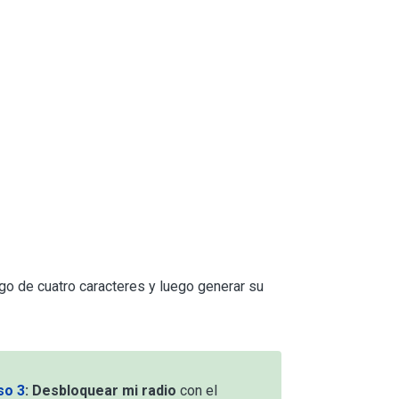
go de cuatro caracteres y luego generar su
so 3
:
Desbloquear mi radio
con el