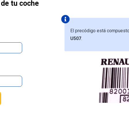
 de tu coche
El precódigo está compuest
U507
.