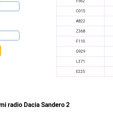
F562
C015
A822
Z368
F110
G929
L371
E225
mi radio Dacia Sandero 2