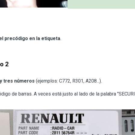
el precódigo en la etiqueta
.
o 2
 y tres números
(ejemplos: C772, R301, A208...).
ódigo de barras. A veces está justo al lado de la palabra "SECURI