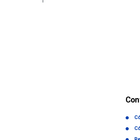
1
Con
Có
Có
Re